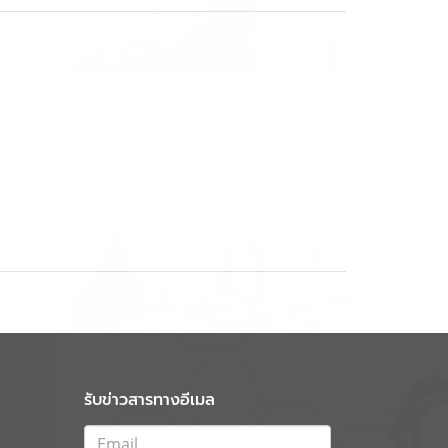
รับข่าวสารทางอีเมล