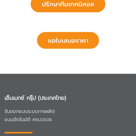
เอ็มเมกซ์ กรุ๊ป (ประเทศไทย)
รับออกแบบระบบการผลิต
แบบอัตโนมัติ ครบวงจร